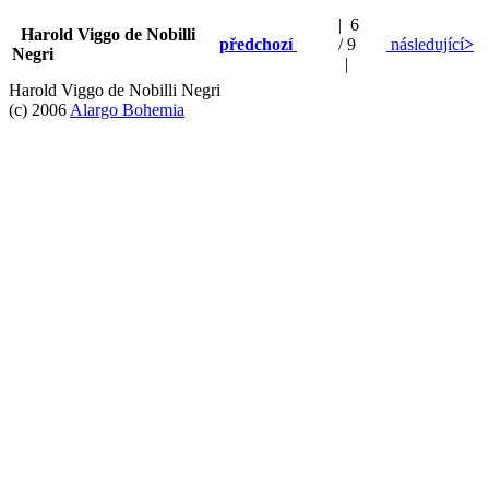
| 6
Harold Viggo de Nobilli
předchozí
/ 9
následující
>
Negri
|
Harold Viggo de Nobilli Negri
(c) 2006
Alargo Bohemia