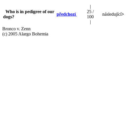
|
Who is in pedigree of our
25 /
předchozí
následující
>
dogs?
100
|
Bronco v. Zenn
(c) 2005 Alargo Bohemia